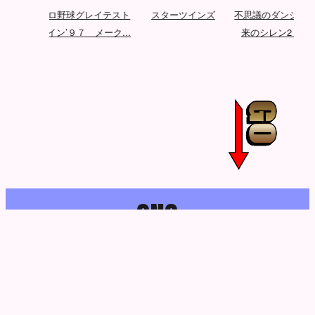
エフェ
プロ野球グレイテスト
スターツインズ
不思議のダンジョン 
...
ナイン’９７ メーク...
来のシレン2 鬼襲...
S
N
S