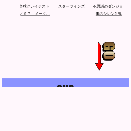
エフェ
プロ野球グレイテスト
スターツインズ
不思議のダンジョン 
...
ナイン’９７ メーク...
来のシレン2 鬼襲...
S
N
S