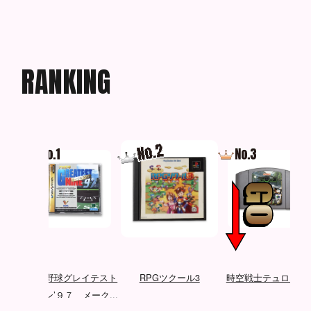
R
A
N
K
I
N
G
ベイ
プロ野球グレイテスト
RPGツクール3
時空戦士テュロック
ナイン’９７ メーク...