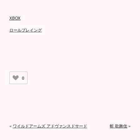
XBOX
ロールプレイング
0
«
ワイルドアームズ アドヴァンスドサード
斬 歌舞伎
»