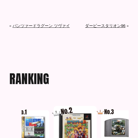
«
パンツァードラグーン ツヴァイ
ダービースタリオン96
»
R
A
N
K
I
N
G