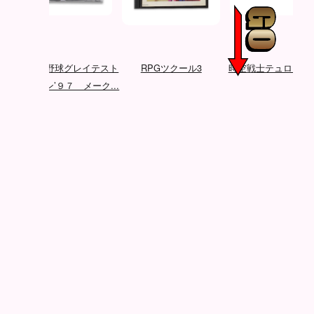
ベイ
プロ野球グレイテスト
RPGツクール3
時空戦士テュロック
ナイン’９７ メーク...