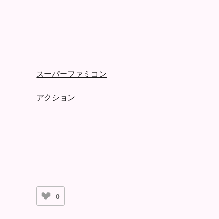
スーパーファミコン
アクション
0