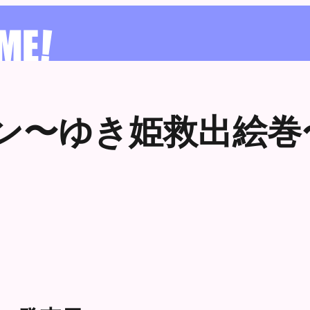
ン〜ゆき姫救出絵巻