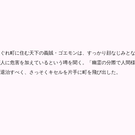
はぐれ町に住む天下の義賊・ゴエモンは、すっかり顔なじみと
が人に危害を加えているという噂を聞く。「幽霊の分際で人間
を退治すべく、さっそくキセルを片手に町を飛び出した。