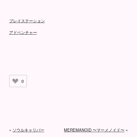
プレイステーション
アドベンチャー
0
«
ソウルキャリバー
MEREMANOID 〜マーメノイド〜
»