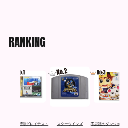
R
A
N
K
I
N
G
エフェ
プロ野球グレイテスト
スターツインズ
不思議のダンジョン 