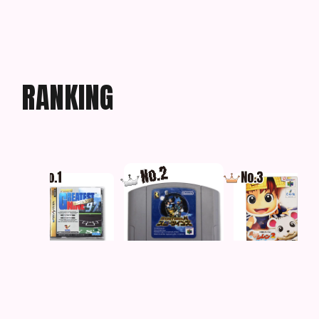
R
A
N
K
I
N
G
エフェ
プロ野球グレイテスト
スターツインズ
不思議のダンジョン 