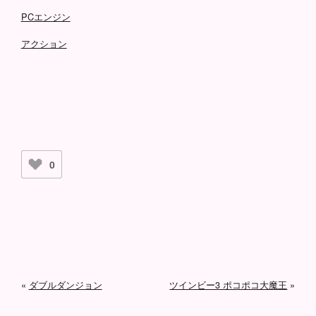
PCエンジン
アクション
0
«
ダブルダンジョン
ツインビー3 ポコポコ大魔王
»