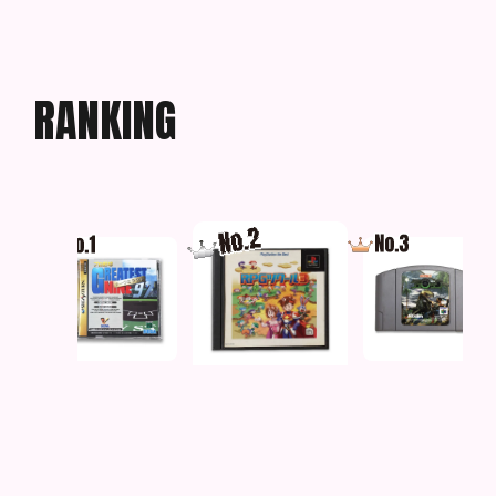
R
A
N
K
I
N
G
ベイ
プロ野球グレイテスト
RPGツクール3
時空戦士テュロック
ナイン’９７ メーク...