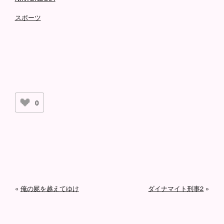
スポーツ
0
«
俺の屍を越えてゆけ
ダイナマイト刑事2
»