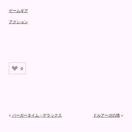
ゲームギア
アクション
0
«
バーガータイム・デラックス
ドルアーガの塔
»