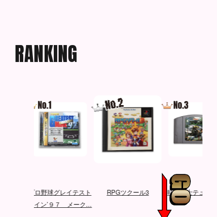
R
A
N
K
I
N
G
ベイ
プロ野球グレイテスト
RPGツクール3
時空戦士テュロック
ナイン’９７ メーク...