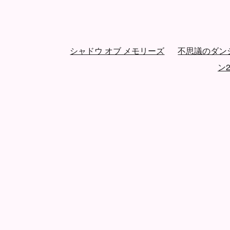
～エフェメラルフ
シャドウ オブ メモリーズ
不思議のダン
ア...
ン2