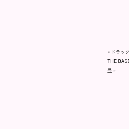
«
ドラッ
THE B
号
»