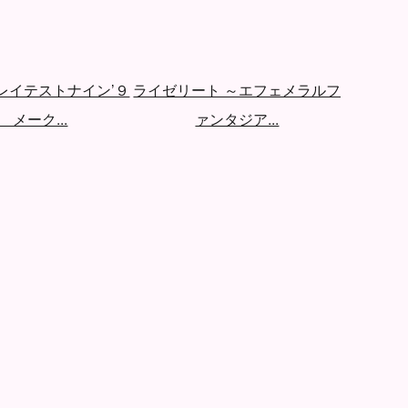
レイテストナイン’９
ライゼリート ～エフェメラルフ
シャド
 メーク...
ァンタジア...