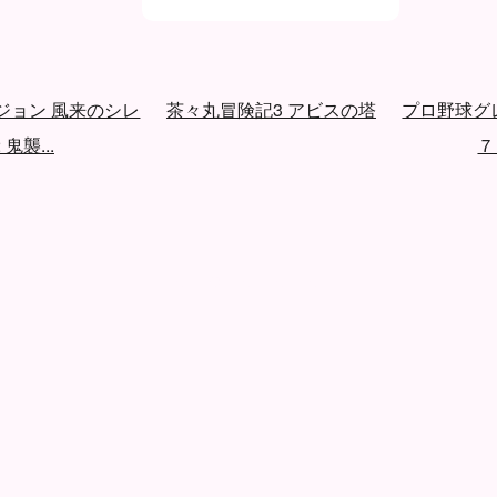
ジョン 風来のシレ
茶々丸冒険記3 アビスの塔
プロ野球グ
 鬼襲...
７