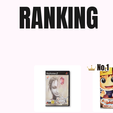
R
A
N
K
I
N
G