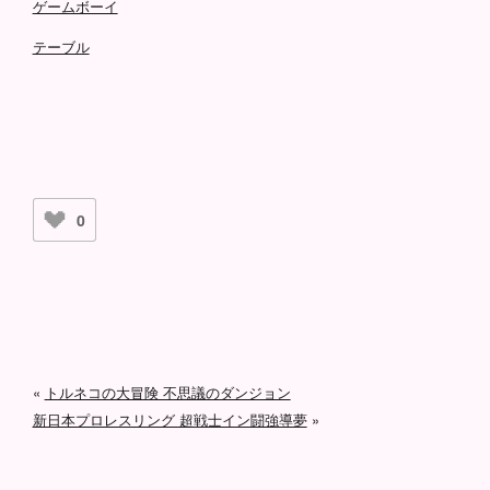
ゲームボーイ
テーブル
0
«
トルネコの大冒険 不思議のダンジョン
新日本プロレスリング 超戦士イン闘強導夢
»