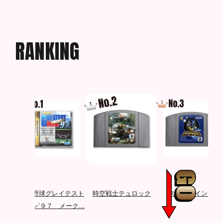
R
A
N
K
I
N
G
3
プロ野球グレイテスト
時空戦士テュロック
スターツインズ
ナイン’９７ メーク...