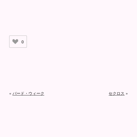
0
«
バード・ウィーク
セクロス
»