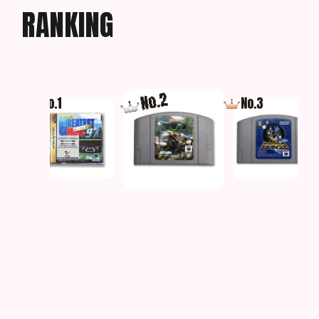
R
A
N
K
I
N
G
3
プロ野球グレイテスト
時空戦士テュロック
スターツインズ
ナイン’９７ メーク...