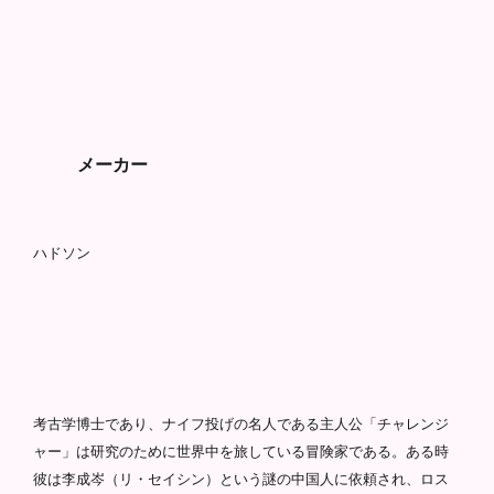
メーカー
ハドソン
考古学博士であり、ナイフ投げの名人である主人公「チャレンジ
ャー」は研究のために世界中を旅している冒険家である。ある時
彼は李成岑（リ・セイシン）という謎の中国人に依頼され、ロス