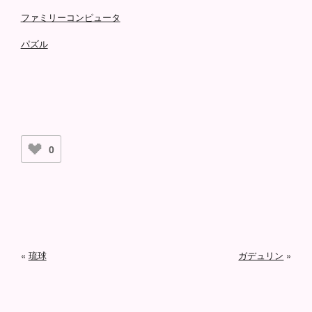
ファミリーコンピュータ
パズル
0
«
琉球
ガデュリン
»