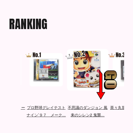
R
A
N
K
I
N
G
メモリー
プロ野球グレイテスト
不思議のダンジョン 風
茶々丸冒険記3 アビ
ナイン’９７ メーク...
来のシレン2 鬼襲...
の塔