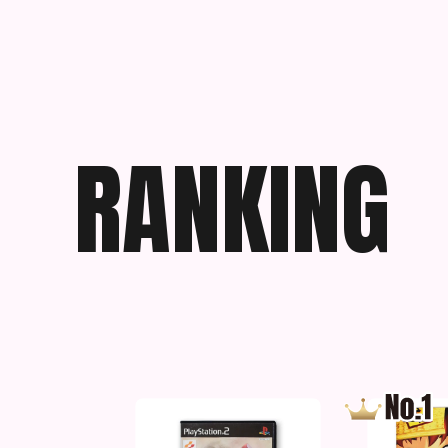
R
A
N
K
I
N
G