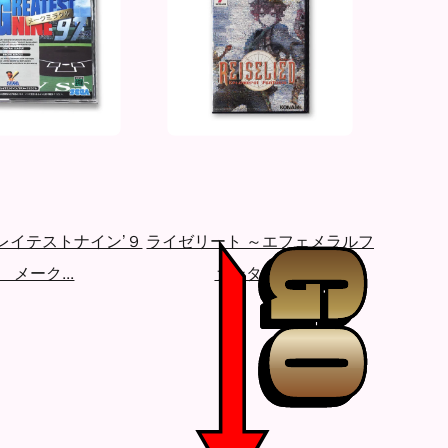
レイテストナイン’９
ライゼリート ～エフェメラルフ
シャド
 メーク...
ァンタジア...