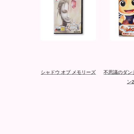
～エフェメラルフ
シャドウ オブ メモリーズ
不思議のダン
ア...
ン2