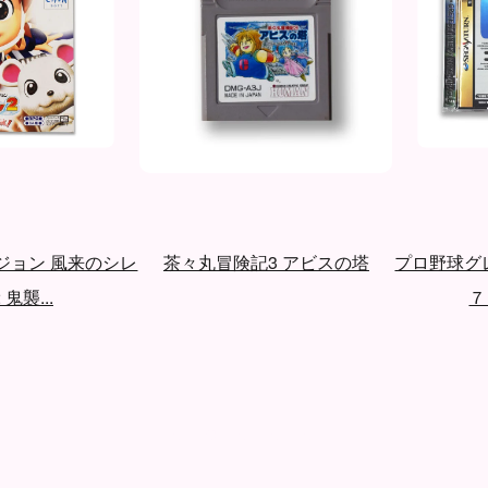
ジョン 風来のシレ
茶々丸冒険記3 アビスの塔
プロ野球グ
 鬼襲...
７