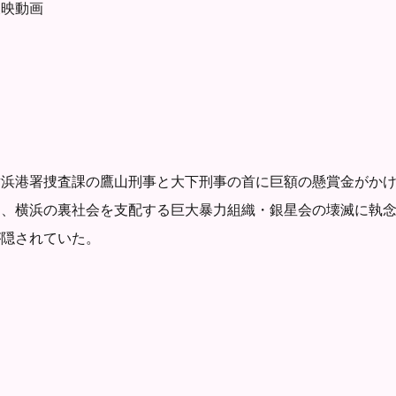
東映動画
横浜港署捜査課の鷹山刑事と大下刑事の首に巨額の懸賞金がか
り、横浜の裏社会を支配する巨大暴力組織・銀星会の壊滅に執
が隠されていた。