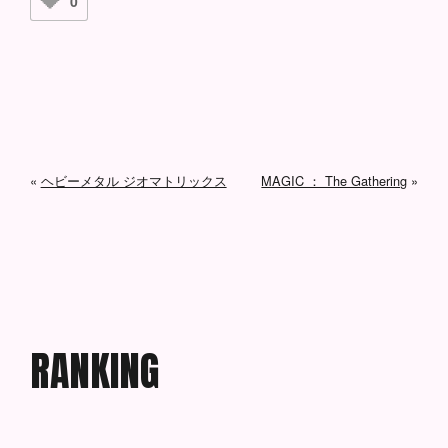
0
«
ヘビーメタル ジオマトリックス
MAGIC ： The Gathering
»
R
A
N
K
I
N
G