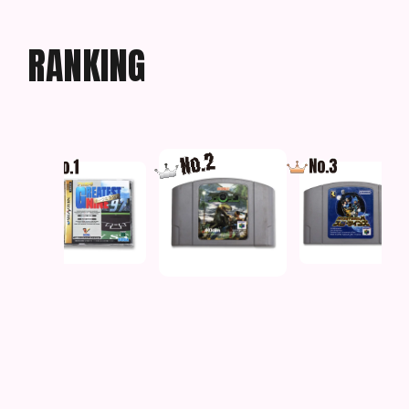
R
A
N
K
I
N
G
3
プロ野球グレイテスト
時空戦士テュロック
スターツインズ
ナイン’９７ メーク...