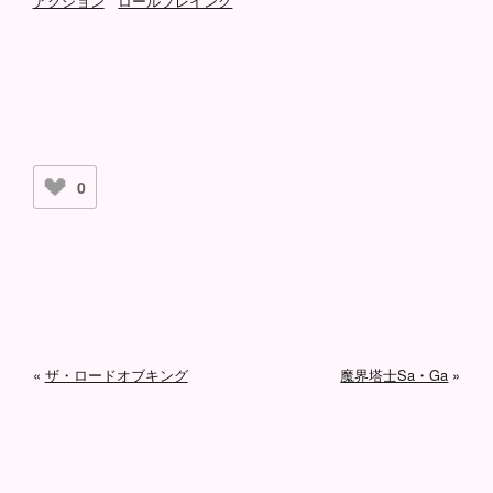
アクション
ロールプレイング
0
«
ザ・ロードオブキング
魔界塔士Sa・Ga
»