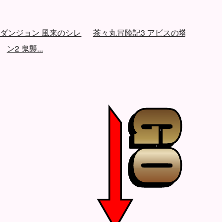
ンジョン 風来のシレ
茶々丸冒険記3 アビスの塔
ライゼリ
ン2 鬼襲...