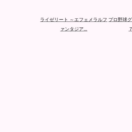
3 アビスの塔
ライゼリート ～エフェメラルフ
プロ野球グレ
ァンタジア...
７ 