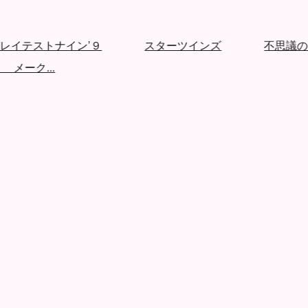
イテストナイン’９
スターツインズ
不思議のダ
メーク...