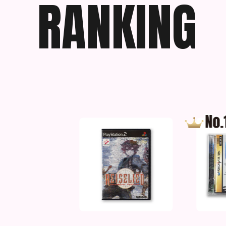
R
A
N
K
I
N
G