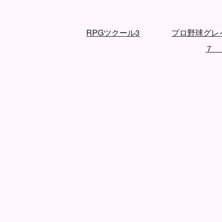
ング ベイ
RPGツクール3
プロ野球グレ
７ 