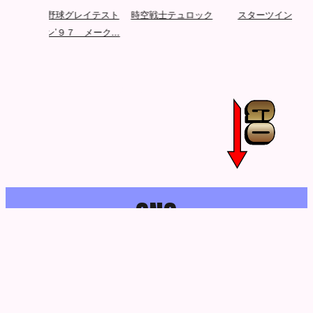
3
プロ野球グレイテスト
時空戦士テュロック
スターツインズ
ナイン’９７ メーク...
S
N
S