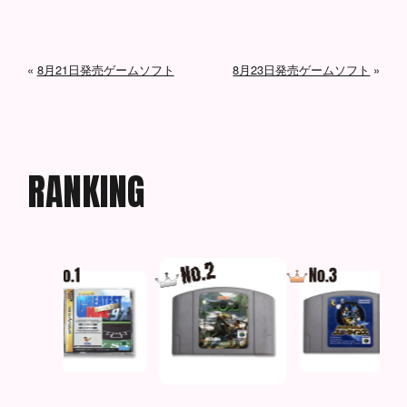
«
8月21日発売ゲームソフト
8月23日発売ゲームソフト
»
R
A
N
K
I
N
G