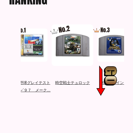
3
プロ野球グレイテスト
時空戦士テュロック
スターツインズ
ナイン’９７ メーク...