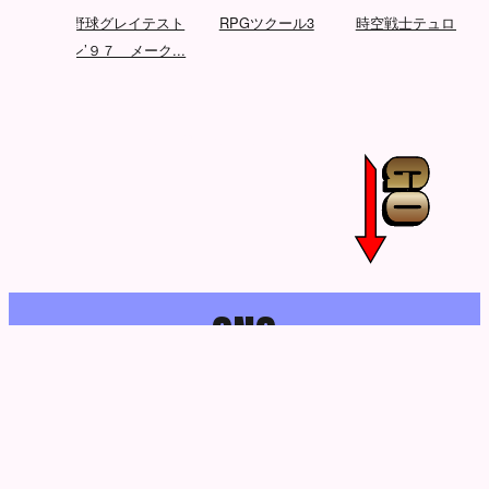
ベイ
プロ野球グレイテスト
RPGツクール3
時空戦士テュロック
ナイン’９７ メーク...
S
N
S